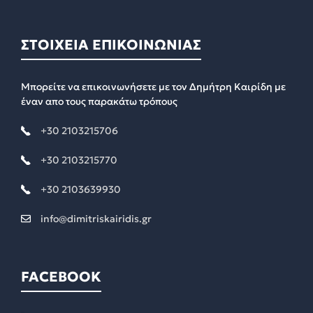
ΣΤΟΙΧΕΙΑ ΕΠΙΚΟΙΝΩΝΙΑΣ
Μπορείτε να επικοινωνήσετε με τον Δημήτρη Καιρίδη με
έναν απο τους παρακάτω τρόπους
+30 2103215706
+30 2103215770
+30 2103639930
info@dimitriskairidis.gr
FACEBOOK