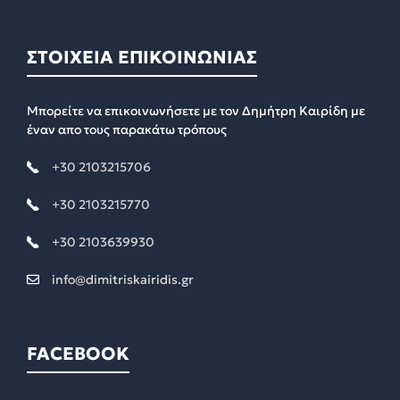
ΣΤΟΙΧΕΙΑ ΕΠΙΚΟΙΝΩΝΙΑΣ
Μπορείτε να επικοινωνήσετε με τον Δημήτρη Καιρίδη με
έναν απο τους παρακάτω τρόπους
+30 2103215706
+30 2103215770
+30 2103639930
info@dimitriskairidis.gr
FACEBOOK