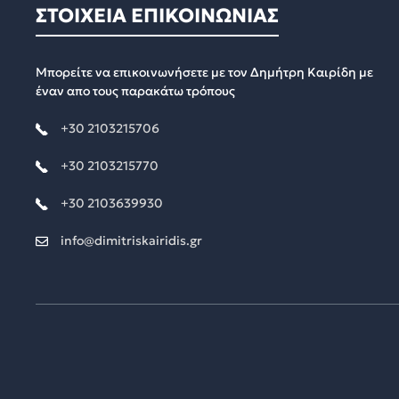
ΣΤΟΙΧΕΙΑ ΕΠΙΚΟΙΝΩΝΙΑΣ
Μπορείτε να επικοινωνήσετε με τον Δημήτρη Καιρίδη με
έναν απο τους παρακάτω τρόπους
+30 2103215706
+30 2103215770
+30 2103639930
info@dimitriskairidis.gr