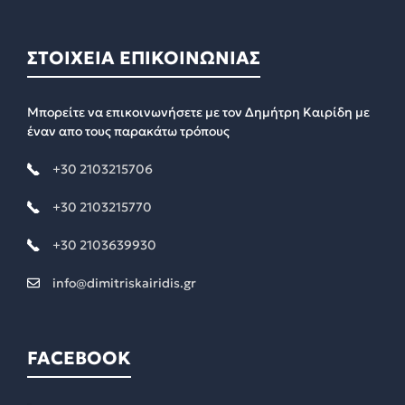
ΣΤΟΙΧΕΙΑ ΕΠΙΚΟΙΝΩΝΙΑΣ
Μπορείτε να επικοινωνήσετε με τον Δημήτρη Καιρίδη με
έναν απο τους παρακάτω τρόπους
+30 2103215706
+30 2103215770
+30 2103639930
info@dimitriskairidis.gr
FACEBOOK