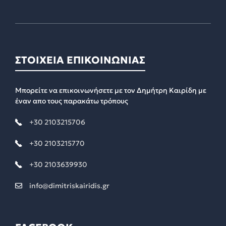
ΣΤΟΙΧΕΙΑ ΕΠΙΚΟΙΝΩΝΙΑΣ
Μπορείτε να επικοινωνήσετε με τον Δημήτρη Καιρίδη με
έναν απο τους παρακάτω τρόπους
+30 2103215706
+30 2103215770
+30 2103639930
info@dimitriskairidis.gr