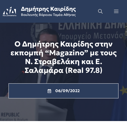
Skip
Δημήτρης Καιρίδης
to
Me
Βουλευτής Βόρειου Τομέα Αθήνας
content
Ο Δημήτρης Καιρίδης στην
εκπομπή “Magazino” με τους
Ν. Στραβελάκη και Ε.
Σαλαμάρα (Real 97.8)
06/09/2022