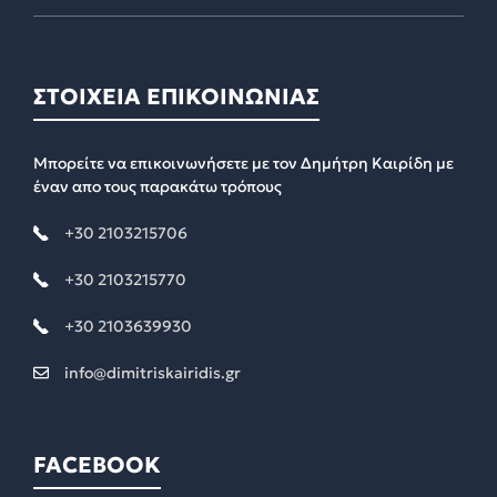
ΣΤΟΙΧΕΙΑ ΕΠΙΚΟΙΝΩΝΙΑΣ
Μπορείτε να επικοινωνήσετε με τον Δημήτρη Καιρίδη με
έναν απο τους παρακάτω τρόπους
+30 2103215706
+30 2103215770
+30 2103639930
info@dimitriskairidis.gr
FACEBOOK