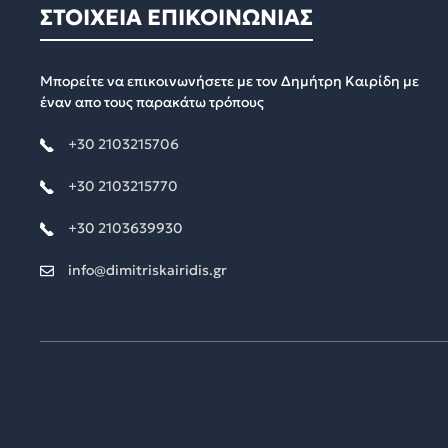
ΣΤΟΙΧΕΙΑ ΕΠΙΚΟΙΝΩΝΙΑΣ
Μπορείτε να επικοινωνήσετε με τον Δημήτρη Καιρίδη με
έναν απο τους παρακάτω τρόπους
+30 2103215706
+30 2103215770
+30 2103639930
info@dimitriskairidis.gr