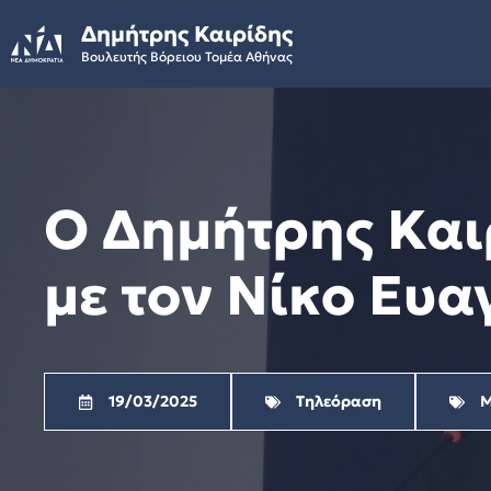
Skip
Δημήτρης Καιρίδης
to
Βουλευτής Βόρειου Τομέα Αθήνας
content
Ο Δημήτρης Και
με τον Νίκο Ευα
19/03/2025
Τηλεόραση