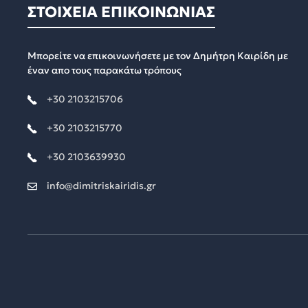
ΣΤΟΙΧΕΙΑ ΕΠΙΚΟΙΝΩΝΙΑΣ
Μπορείτε να επικοινωνήσετε με τον Δημήτρη Καιρίδη με
έναν απο τους παρακάτω τρόπους
+30 2103215706
+30 2103215770
+30 2103639930
info@dimitriskairidis.gr