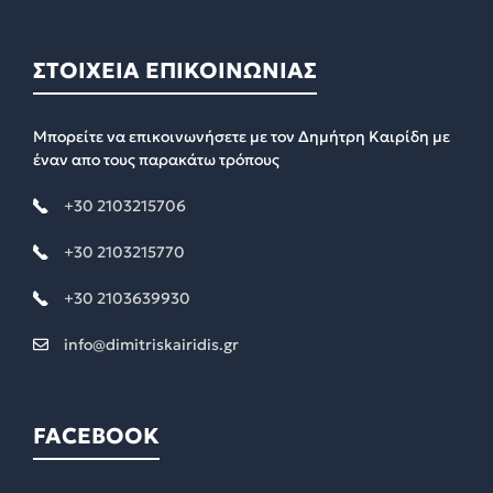
ΣΤΟΙΧΕΙΑ ΕΠΙΚΟΙΝΩΝΙΑΣ
Μπορείτε να επικοινωνήσετε με τον Δημήτρη Καιρίδη με
έναν απο τους παρακάτω τρόπους
+30 2103215706
+30 2103215770
+30 2103639930
info@dimitriskairidis.gr
FACEBOOK