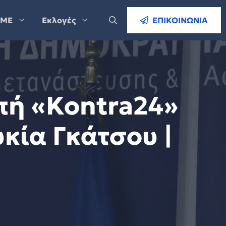
ΜΕ
Εκλογές
ΕΠΙΚΟΙΝΩΝΙΑ
πή «Kontra24»
κία Γκάτσου |