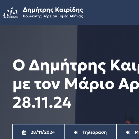
Skip
Δημήτρης Καιρίδης
to
Βουλευτής Βόρειου Τομέα Αθήνας
content
Ο Δημήτρης Και
με τον Μάριο Αρ
28.11.24
28/11/2024
Τηλεόραση
Μ