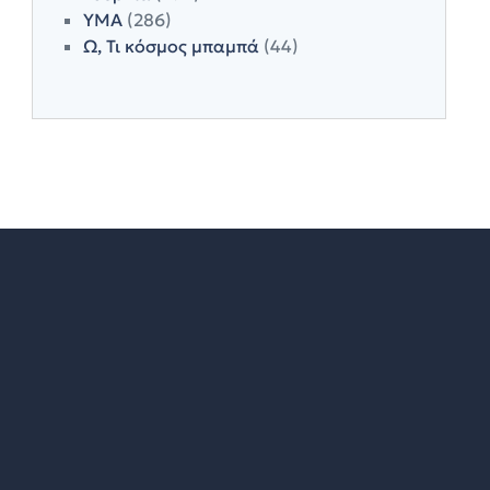
ΥΜΑ
(286)
Ω, Τι κόσμος μπαμπά
(44)