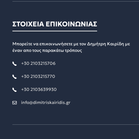
ΣΤΟΙΧΕΙΑ ΕΠΙΚΟΙΝΩΝΙΑΣ
Μπορείτε να επικοινωνήσετε με τον Δημήτρη Καιρίδη με
έναν απο τους παρακάτω τρόπους
+30 2103215706
+30 2103215770
+30 2103639930
info@dimitriskairidis.gr