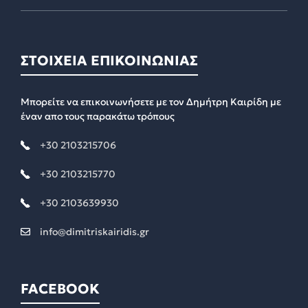
ΣΤΟΙΧΕΙΑ ΕΠΙΚΟΙΝΩΝΙΑΣ
Μπορείτε να επικοινωνήσετε με τον Δημήτρη Καιρίδη με
έναν απο τους παρακάτω τρόπους
+30 2103215706
+30 2103215770
+30 2103639930
info@dimitriskairidis.gr
FACEBOOK