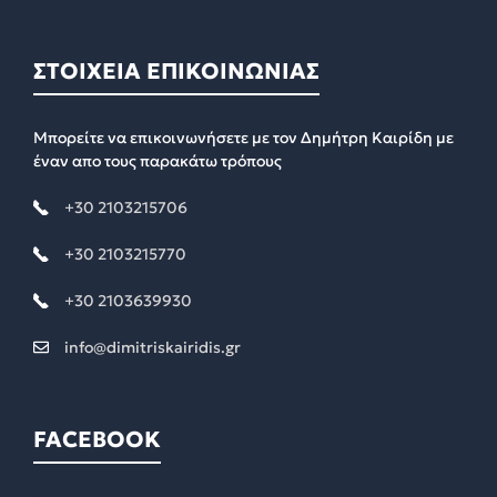
ΣΤΟΙΧΕΙΑ ΕΠΙΚΟΙΝΩΝΙΑΣ
Μπορείτε να επικοινωνήσετε με τον Δημήτρη Καιρίδη με
έναν απο τους παρακάτω τρόπους
+30 2103215706
+30 2103215770
+30 2103639930
info@dimitriskairidis.gr
FACEBOOK