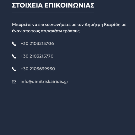
ΣΤΟΙΧΕΙΑ ΕΠΙΚΟΙΝΩΝΙΑΣ
Μπορείτε να επικοινωνήσετε με τον Δημήτρη Καιρίδη με
έναν απο τους παρακάτω τρόπους
+30 2103215706
+30 2103215770
+30 2103639930
info@dimitriskairidis.gr