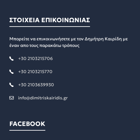
ΣΤΟΙΧΕΙΑ ΕΠΙΚΟΙΝΩΝΙΑΣ
Μπορείτε να επικοινωνήσετε με τον Δημήτρη Καιρίδη με
έναν απο τους παρακάτω τρόπους
+30 2103215706
+30 2103215770
+30 2103639930
info@dimitriskairidis.gr
FACEBOOK