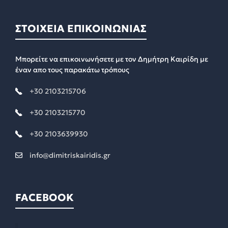
ΣΤΟΙΧΕΙΑ ΕΠΙΚΟΙΝΩΝΙΑΣ
Μπορείτε να επικοινωνήσετε με τον Δημήτρη Καιρίδη με
έναν απο τους παρακάτω τρόπους
+30 2103215706
+30 2103215770
+30 2103639930
info@dimitriskairidis.gr
FACEBOOK