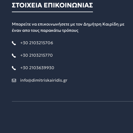
ΣΤΟΙΧΕΙΑ ΕΠΙΚΟΙΝΩΝΙΑΣ
Μπορείτε να επικοινωνήσετε με τον Δημήτρη Καιρίδη με
έναν απο τους παρακάτω τρόπους
+30 2103215706
+30 2103215770
+30 2103639930
info@dimitriskairidis.gr