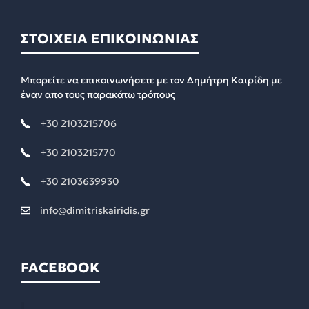
ΣΤΟΙΧΕΙΑ ΕΠΙΚΟΙΝΩΝΙΑΣ
Μπορείτε να επικοινωνήσετε με τον Δημήτρη Καιρίδη με
έναν απο τους παρακάτω τρόπους
+30 2103215706
+30 2103215770
+30 2103639930
info@dimitriskairidis.gr
FACEBOOK