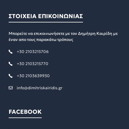
ΣΤΟΙΧΕΙΑ ΕΠΙΚΟΙΝΩΝΙΑΣ
Μπορείτε να επικοινωνήσετε με τον Δημήτρη Καιρίδη με
έναν απο τους παρακάτω τρόπους
+30 2103215706
+30 2103215770
+30 2103639930
info@dimitriskairidis.gr
FACEBOOK