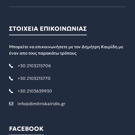
ΣΤΟΙΧΕΙΑ ΕΠΙΚΟΙΝΩΝΙΑΣ
Μπορείτε να επικοινωνήσετε με τον Δημήτρη Καιρίδη με
έναν απο τους παρακάτω τρόπους
+30 2103215706
+30 2103215770
+30 2103639930
info@dimitriskairidis.gr
FACEBOOK