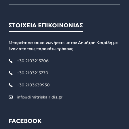
ΣΤΟΙΧΕΙΑ ΕΠΙΚΟΙΝΩΝΙΑΣ
Μπορείτε να επικοινωνήσετε με τον Δημήτρη Καιρίδη με
έναν απο τους παρακάτω τρόπους
+30 2103215706
+30 2103215770
+30 2103639930
info@dimitriskairidis.gr
FACEBOOK