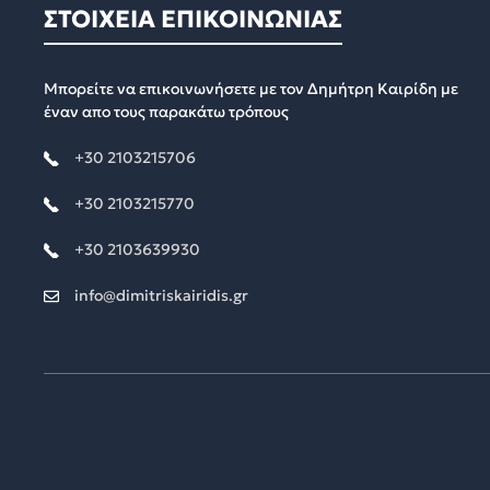
ΣΤΟΙΧΕΙΑ ΕΠΙΚΟΙΝΩΝΙΑΣ
Μπορείτε να επικοινωνήσετε με τον Δημήτρη Καιρίδη με
έναν απο τους παρακάτω τρόπους
+30 2103215706
+30 2103215770
+30 2103639930
info@dimitriskairidis.gr