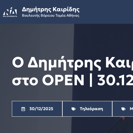
Skip
Δημήτρης Καιρίδης
to
Βουλευτής Βόρειου Τομέα Αθήνας
content
Ο Δημήτρης Και
στο OPEN | 30.1
30/12/2025
Τηλεόραση