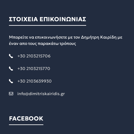
ΣΤΟΙΧΕΙΑ ΕΠΙΚΟΙΝΩΝΙΑΣ
Μπορείτε να επικοινωνήσετε με τον Δημήτρη Καιρίδη με
έναν απο τους παρακάτω τρόπους
+30 2103215706
+30 2103215770
+30 2103639930
info@dimitriskairidis.gr
FACEBOOK