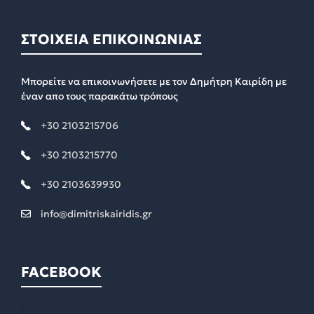
ΣΤΟΙΧΕΙΑ ΕΠΙΚΟΙΝΩΝΙΑΣ
Μπορείτε να επικοινωνήσετε με τον Δημήτρη Καιρίδη με
έναν απο τους παρακάτω τρόπους
+30 2103215706
+30 2103215770
+30 2103639930
info@dimitriskairidis.gr
FACEBOOK