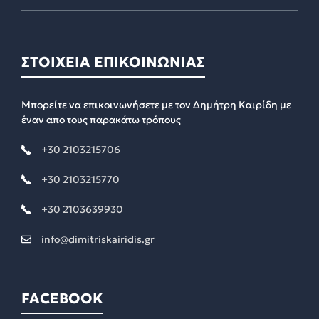
ΣΤΟΙΧΕΙΑ ΕΠΙΚΟΙΝΩΝΙΑΣ
Μπορείτε να επικοινωνήσετε με τον Δημήτρη Καιρίδη με
έναν απο τους παρακάτω τρόπους
+30 2103215706
+30 2103215770
+30 2103639930
info@dimitriskairidis.gr
FACEBOOK