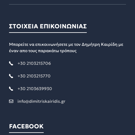
ΣΤΟΙΧΕΙΑ ΕΠΙΚΟΙΝΩΝΙΑΣ
Μπορείτε να επικοινωνήσετε με τον Δημήτρη Καιρίδη με
έναν απο τους παρακάτω τρόπους
+30 2103215706
+30 2103215770
+30 2103639930
info@dimitriskairidis.gr
FACEBOOK