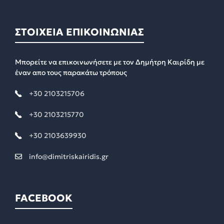
ΣΤΟΙΧΕΙΑ ΕΠΙΚΟΙΝΩΝΙΑΣ
Μπορείτε να επικοινωνήσετε με τον Δημήτρη Καιρίδη με
έναν απο τους παρακάτω τρόπους
+30 2103215706
+30 2103215770
+30 2103639930
info@dimitriskairidis.gr
FACEBOOK