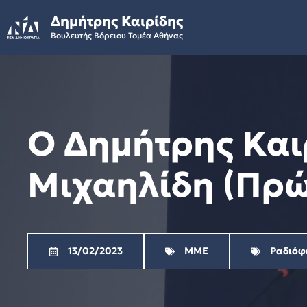
Skip
Δημήτρης Καιρίδης
to
Βουλευτής Βόρειου Τομέα Αθήνας
content
Ο Δημήτρης Και
Μιχαηλίδη (Πρ
13/02/2023
ΜΜΕ
Ραδιόφ