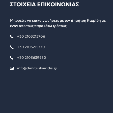
ΣΤΟΙΧΕΙΑ ΕΠΙΚΟΙΝΩΝΙΑΣ
Μπορείτε να επικοινωνήσετε με τον Δημήτρη Καιρίδη με
έναν απο τους παρακάτω τρόπους
+30 2103215706
+30 2103215770
+30 2103639930
info@dimitriskairidis.gr