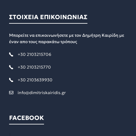
ΣΤΟΙΧΕΙΑ ΕΠΙΚΟΙΝΩΝΙΑΣ
Μπορείτε να επικοινωνήσετε με τον Δημήτρη Καιρίδη με
έναν απο τους παρακάτω τρόπους
+30 2103215706
+30 2103215770
+30 2103639930
info@dimitriskairidis.gr
FACEBOOK