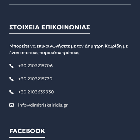
ΣΤΟΙΧΕΙΑ ΕΠΙΚΟΙΝΩΝΙΑΣ
Μπορείτε να επικοινωνήσετε με τον Δημήτρη Καιρίδη με
έναν απο τους παρακάτω τρόπους
+30 2103215706
+30 2103215770
+30 2103639930
info@dimitriskairidis.gr
FACEBOOK