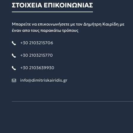
ΣΤΟΙΧΕΙΑ ΕΠΙΚΟΙΝΩΝΙΑΣ
Μπορείτε να επικοινωνήσετε με τον Δημήτρη Καιρίδη με
έναν απο τους παρακάτω τρόπους
+30 2103215706
+30 2103215770
+30 2103639930
info@dimitriskairidis.gr