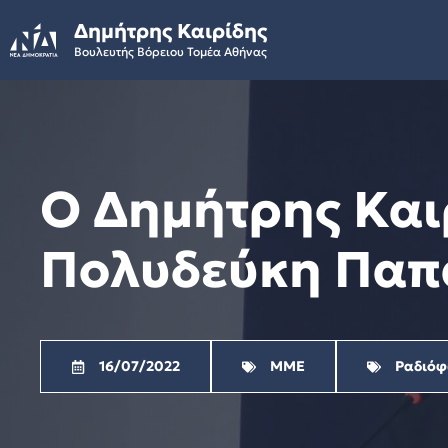
Skip
Δημήτρης Καιρίδης
to
Βουλευτής Βόρειου Τομέα Αθήνας
content
Ο Δημήτρης Και
Πολυδεύκη Παπ
16/07/2022
ΜΜΕ
Ραδιό