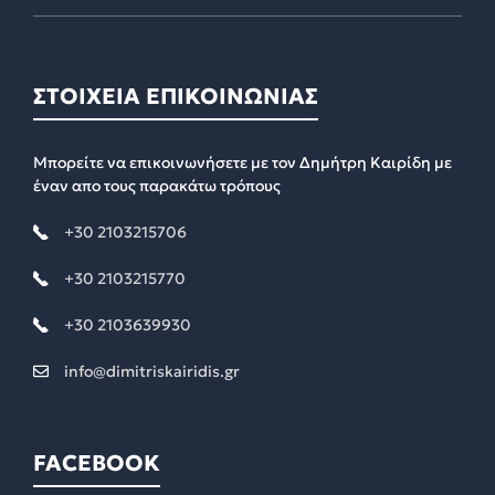
ΣΤΟΙΧΕΙΑ ΕΠΙΚΟΙΝΩΝΙΑΣ
Μπορείτε να επικοινωνήσετε με τον Δημήτρη Καιρίδη με
έναν απο τους παρακάτω τρόπους
+30 2103215706
+30 2103215770
+30 2103639930
info@dimitriskairidis.gr
FACEBOOK