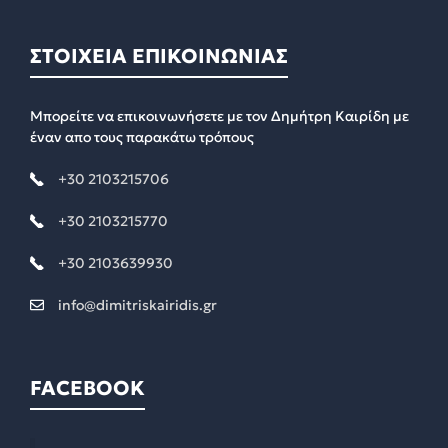
ΣΤΟΙΧΕΙΑ ΕΠΙΚΟΙΝΩΝΙΑΣ
Μπορείτε να επικοινωνήσετε με τον Δημήτρη Καιρίδη με
έναν απο τους παρακάτω τρόπους
+30 2103215706
+30 2103215770
+30 2103639930
info@dimitriskairidis.gr
FACEBOOK