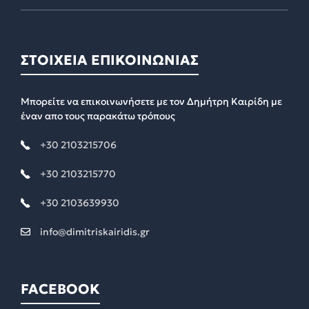
ΣΤΟΙΧΕΙΑ ΕΠΙΚΟΙΝΩΝΙΑΣ
Μπορείτε να επικοινωνήσετε με τον Δημήτρη Καιρίδη με
έναν απο τους παρακάτω τρόπους
+30 2103215706
+30 2103215770
+30 2103639930
info@dimitriskairidis.gr
FACEBOOK