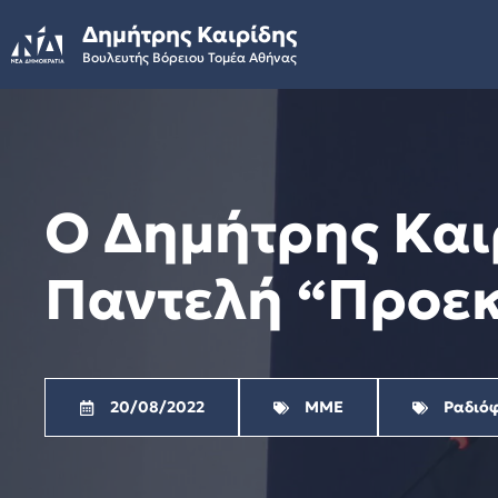
Skip
Δημήτρης Καιρίδης
to
Βουλευτής Βόρειου Τομέα Αθήνας
content
Ο Δημήτρης Και
Παντελή “Προε
20/08/2022
ΜΜΕ
Ραδιό