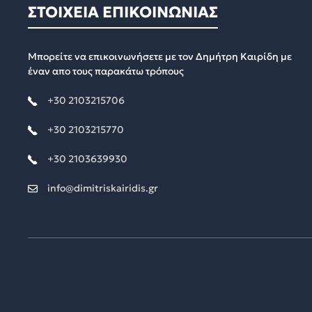
ΣΤΟΙΧΕΙΑ ΕΠΙΚΟΙΝΩΝΙΑΣ
Μπορείτε να επικοινωνήσετε με τον Δημήτρη Καιρίδη με
έναν απο τους παρακάτω τρόπους
+30 2103215706
+30 2103215770
+30 2103639930
info@dimitriskairidis.gr