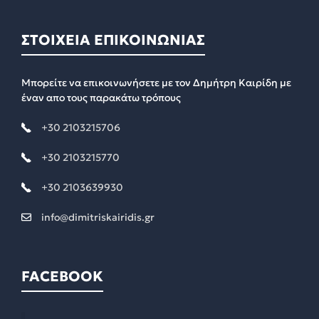
ΣΤΟΙΧΕΙΑ ΕΠΙΚΟΙΝΩΝΙΑΣ
Μπορείτε να επικοινωνήσετε με τον Δημήτρη Καιρίδη με
έναν απο τους παρακάτω τρόπους
+30 2103215706
+30 2103215770
+30 2103639930
info@dimitriskairidis.gr
FACEBOOK