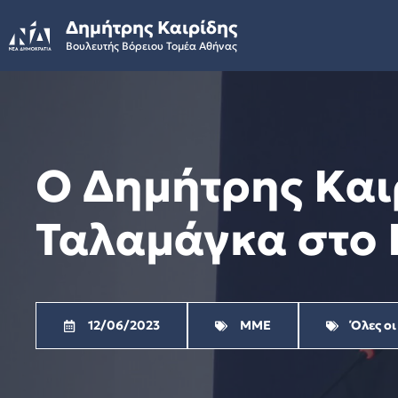
Skip
Δημήτρης Καιρίδης
to
Βουλευτής Βόρειου Τομέα Αθήνας
content
Ο Δημήτρης Και
Ταλαμάγκα στο 
12/06/2023
ΜΜΕ
Όλες οι