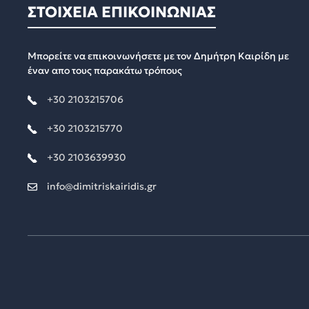
ΣΤΟΙΧΕΙΑ ΕΠΙΚΟΙΝΩΝΙΑΣ
Μπορείτε να επικοινωνήσετε με τον Δημήτρη Καιρίδη με
έναν απο τους παρακάτω τρόπους
+30 2103215706
+30 2103215770
+30 2103639930
info@dimitriskairidis.gr