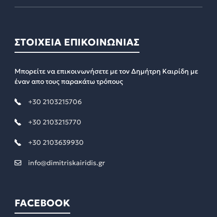
ΣΤΟΙΧΕΙΑ ΕΠΙΚΟΙΝΩΝΙΑΣ
Μπορείτε να επικοινωνήσετε με τον Δημήτρη Καιρίδη με
έναν απο τους παρακάτω τρόπους
+30 2103215706
+30 2103215770
+30 2103639930
info@dimitriskairidis.gr
FACEBOOK