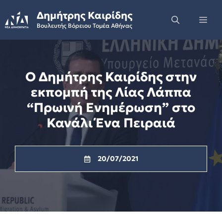
Skip
Δημήτρης Καιρίδης
to
Me
Βουλευτής Βόρειου Τομέα Αθήνας
content
Ο Δημήτρης Καιρίδης στην
εκπομπή της Λίας Λάππα
“Πρωινή Ενημέρωση” στο
Κανάλι Ένα Πειραιά
20/07/2021