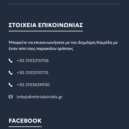
ΣΤΟΙΧΕΙΑ ΕΠΙΚΟΙΝΩΝΙΑΣ
Μπορείτε να επικοινωνήσετε με τον Δημήτρη Καιρίδη με
έναν απο τους παρακάτω τρόπους
+30 2103215706
+30 2103215770
+30 2103639930
info@dimitriskairidis.gr
FACEBOOK