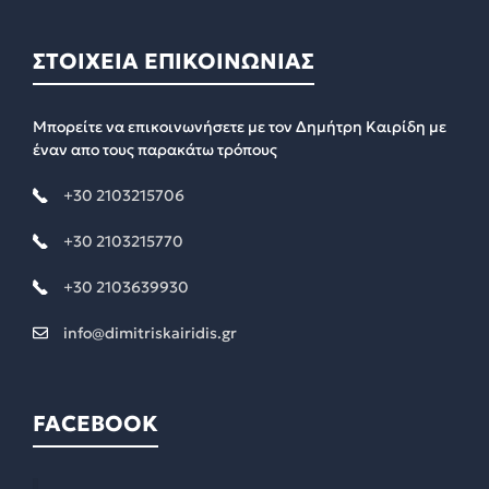
ΣΤΟΙΧΕΙΑ ΕΠΙΚΟΙΝΩΝΙΑΣ
Μπορείτε να επικοινωνήσετε με τον Δημήτρη Καιρίδη με
έναν απο τους παρακάτω τρόπους
+30 2103215706
+30 2103215770
+30 2103639930
info@dimitriskairidis.gr
FACEBOOK