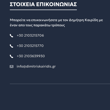
ΣΤΟΙΧΕΙΑ ΕΠΙΚΟΙΝΩΝΙΑΣ
Μπορείτε να επικοινωνήσετε με τον Δημήτρη Καιρίδη με
έναν απο τους παρακάτω τρόπους
+30 2103215706
+30 2103215770
+30 2103639930
info@dimitriskairidis.gr