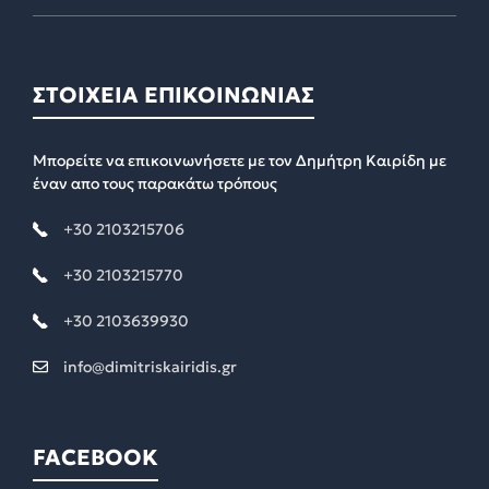
ΣΤΟΙΧΕΙΑ ΕΠΙΚΟΙΝΩΝΙΑΣ
Μπορείτε να επικοινωνήσετε με τον Δημήτρη Καιρίδη με
έναν απο τους παρακάτω τρόπους
+30 2103215706
+30 2103215770
+30 2103639930
info@dimitriskairidis.gr
FACEBOOK