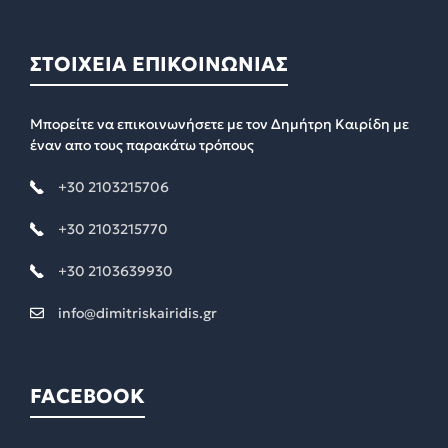
ΣΤΟΙΧΕΙΑ ΕΠΙΚΟΙΝΩΝΙΑΣ
Μπορείτε να επικοινωνήσετε με τον Δημήτρη Καιρίδη με
έναν απο τους παρακάτω τρόπους
+30 2103215706
+30 2103215770
+30 2103639930
info@dimitriskairidis.gr
FACEBOOK