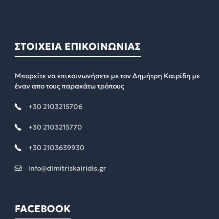
ΣΤΟΙΧΕΙΑ ΕΠΙΚΟΙΝΩΝΙΑΣ
Μπορείτε να επικοινωνήσετε με τον Δημήτρη Καιρίδη με
έναν απο τους παρακάτω τρόπους
+30 2103215706
+30 2103215770
+30 2103639930
info@dimitriskairidis.gr
FACEBOOK