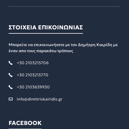
ΣΤΟΙΧΕΙΑ ΕΠΙΚΟΙΝΩΝΙΑΣ
Μπορείτε να επικοινωνήσετε με τον Δημήτρη Καιρίδη με
έναν απο τους παρακάτω τρόπους
+30 2103215706
+30 2103215770
+30 2103639930
info@dimitriskairidis.gr
FACEBOOK