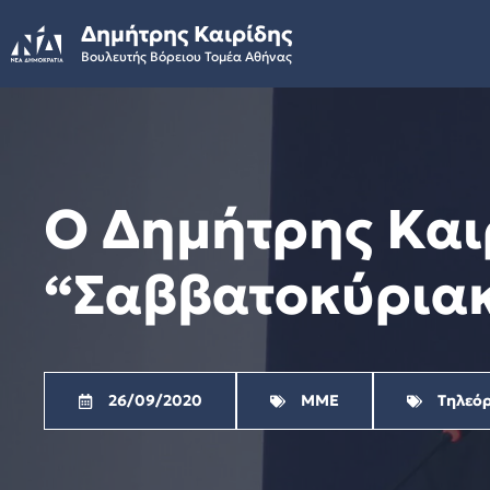
Skip
Δημήτρης Καιρίδης
to
Βουλευτής Βόρειου Τομέα Αθήνας
content
Ο Δημήτρης Και
“Σαββατοκύριακ
26/09/2020
ΜΜΕ
Τηλεό