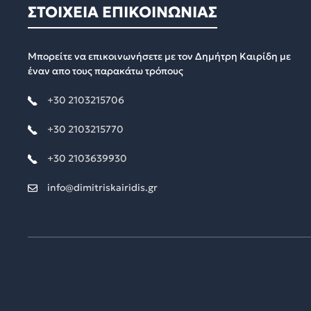
ΣΤΟΙΧΕΙΑ ΕΠΙΚΟΙΝΩΝΙΑΣ
Μπορείτε να επικοινωνήσετε με τον Δημήτρη Καιρίδη με
έναν απο τους παρακάτω τρόπους
+30 2103215706
+30 2103215770
+30 2103639930
info@dimitriskairidis.gr