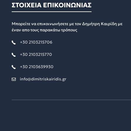
ΣΤΟΙΧΕΙΑ ΕΠΙΚΟΙΝΩΝΙΑΣ
Μπορείτε να επικοινωνήσετε με τον Δημήτρη Καιρίδη με
έναν απο τους παρακάτω τρόπους
+30 2103215706
+30 2103215770
+30 2103639930
info@dimitriskairidis.gr