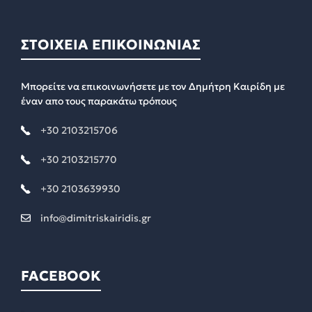
ΣΤΟΙΧΕΙΑ ΕΠΙΚΟΙΝΩΝΙΑΣ
Μπορείτε να επικοινωνήσετε με τον Δημήτρη Καιρίδη με
έναν απο τους παρακάτω τρόπους
+30 2103215706
+30 2103215770
+30 2103639930
info@dimitriskairidis.gr
FACEBOOK