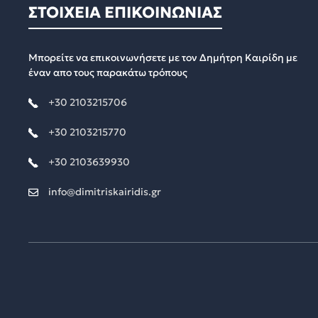
ΣΤΟΙΧΕΙΑ ΕΠΙΚΟΙΝΩΝΙΑΣ
Μπορείτε να επικοινωνήσετε με τον Δημήτρη Καιρίδη με
έναν απο τους παρακάτω τρόπους
+30 2103215706
+30 2103215770
+30 2103639930
info@dimitriskairidis.gr