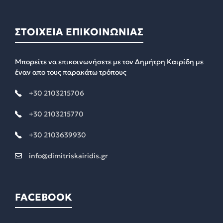
ΣΤΟΙΧΕΙΑ ΕΠΙΚΟΙΝΩΝΙΑΣ
Μπορείτε να επικοινωνήσετε με τον Δημήτρη Καιρίδη με
έναν απο τους παρακάτω τρόπους
+30 2103215706
+30 2103215770
+30 2103639930
info@dimitriskairidis.gr
FACEBOOK