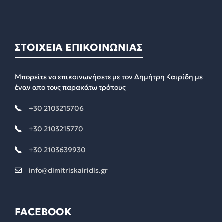
ΣΤΟΙΧΕΙΑ ΕΠΙΚΟΙΝΩΝΙΑΣ
Μπορείτε να επικοινωνήσετε με τον Δημήτρη Καιρίδη με
έναν απο τους παρακάτω τρόπους
+30 2103215706
+30 2103215770
+30 2103639930
info@dimitriskairidis.gr
FACEBOOK